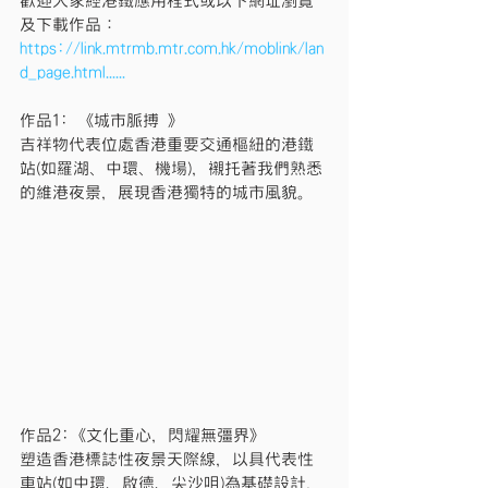
歡迎大家經港鐵應用程式或以下網址瀏覽
及下載作品：
https://link.mtrmb.mtr.com.hk/moblink/lan
d_page.html
......
作品1: 《城市脈搏 》
吉祥物代表位處香港重要交通樞紐的港鐵
站(如羅湖、中環、機場)，襯托著我們熟悉
的維港夜景，展現香港獨特的城市風貌。
作品2:《文化重心，閃耀無彊界》
塑造香港標誌性夜景天際線，以具代表性
車站(如中環、啟德、尖沙咀)為基礎設計，