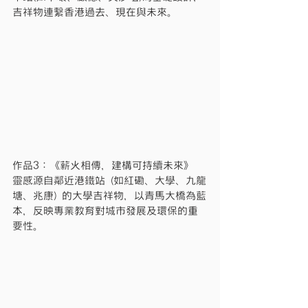
吉祥物連繫香港過去、現在與未來。
作品3：《薪火相傳，建構可持續未來》
靈感源自鄰近港鐵站 (如紅磡、大學、九龍
塘、兆康) 的大學吉祥物，以青馬大橋為藍
本，反映專業教育對城市發展及環保的重
要性。