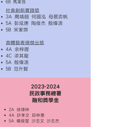
6B 馬家良
社會創新實踐獎
3A 周靖翹 何國泓 母晨奕帆
5A 彭炫康 陶俊杰 殷偉濤
5B 宋家傑
音體藝表現傑出獎
4A 余梓鏗
4C 梁其龍
5A 殷偉濤
5B 范升賢
2023-2024
民政事務總署
融和獎學金
2A 徐煒林
4A 許孝文 邱申惠
5A 楊俊星 沙志文 沙志杰