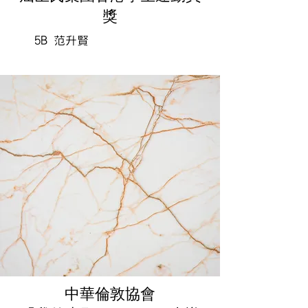
獎
5B 范升賢
中華倫敦協會