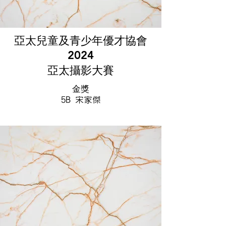
亞太兒童及青少年優才協會
2024
亞太攝影大賽
金獎
5B 宋家傑