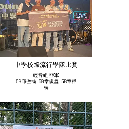
中學校際流行學隊比賽
輕音組 亞軍
5B邱傲楠 5B章俊鑫 5B章樺
楠