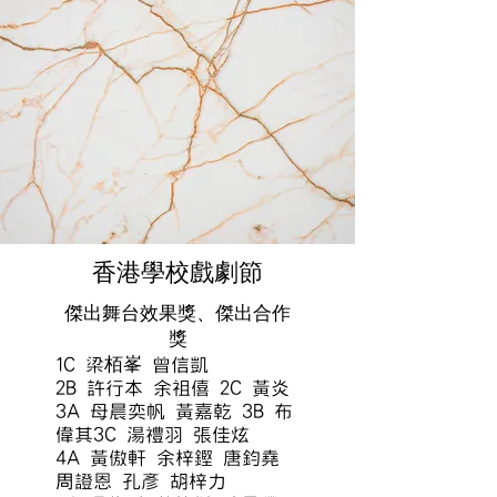
香港學校戲劇節
傑出舞台效果獎、傑出合作
獎
1C 梁栢峯 曾信凱
2B 許行本 余祖僖
2C 黃炎
3A 母晨奕帆 黃嘉乾 3B 布
偉其3C 湯禮羽 張佳炫
4A 黃傲軒 余梓鏗 唐鈞堯
周證恩 孔彥 胡梓力