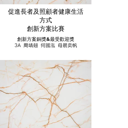
促進長者及照顧者健康生活
方式
創新方案比賽
創新方案銅獎&最受歡迎獎
3A 周靖翹 何國泓 母晨奕帆