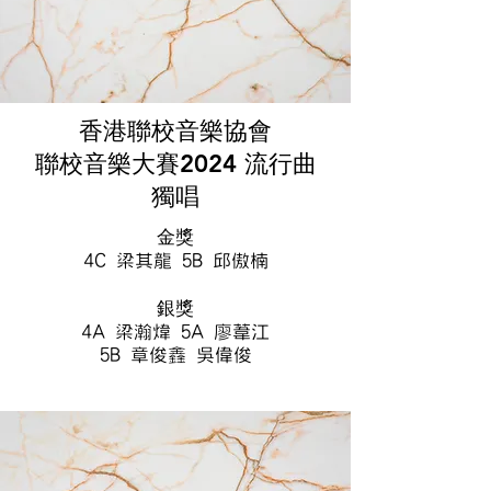
香港聯校音樂協會
聯校音樂大賽2024 流行曲
獨唱
金獎
4C 梁其龍 5B 邱傲楠
銀獎
4A 梁瀚煒 5A 廖葦江
5B 章俊鑫 吳偉俊