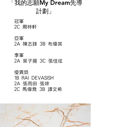
「我的志願My Dream先導
計劃」
冠軍
2C
周梓軒
亞軍
2A 陳志鋒
3B
布偉其
季軍
2A 葉子揚
3C 張佳炫
優異獎
1B RAI DEVASISH
2A 張雨田 張爍
2C 馬偉喬
3B
​
譚文希