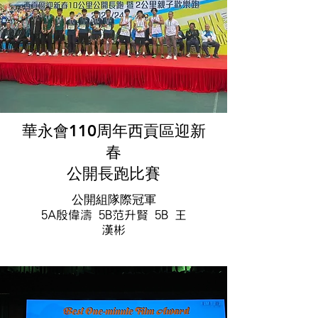
華永會110周年西貢區迎新
春
公開長跑比賽
公開組隊際冠軍
5A殷偉濤 5B范升賢 5B 王
漢彬