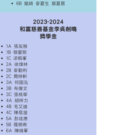
6B 龍崎
麥夏生
莫夏晨
2023-2024
和富慈善基金李吳劍鳴
獎學金
1A 張友勝
1B 穆夏斯
1C 梁栢峯
2A 徐煒林
2B 麥勤利
2C 周梓軒
3A 何國泓
3B 布偉文
3C 張桃華
4A 胡梓力
4B 毛艾迪
4C 陳易灃
5A 彭炫康
5B 羅朗希
6A 陳靖峯