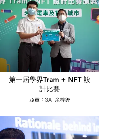
第一屆學界Tram + NFT 設
計比賽
亞軍：3A 余梓鏗