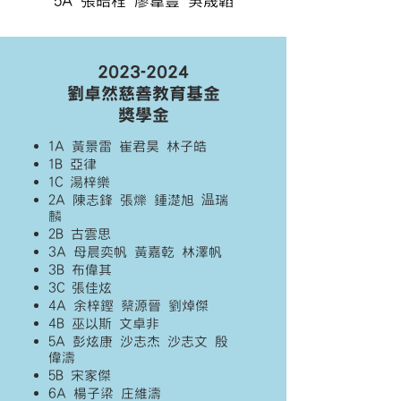
5A 張皓程 廖葦豐 吳晟韜
2023-2024
劉卓然慈善教育基金
獎學金
1A
黃景雷
崔君昊
林子皓
1B
亞律
1C
湯梓樂
2A
陳志鋒
張爍 鍾濋旭
温瑞
麟
2B
古雲思
3A
母晨奕帆 黃嘉乾
林澤帆
3B
布偉其
3C
張佳炫
4A
余梓鏗
蔡源晉
劉焯傑
4B
巫以斯 文卓非
5A
彭炫康
沙志杰
沙志文 殷
偉濤
5B
宋家傑
6A 楊子梁
庄維濤