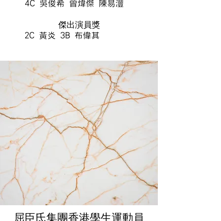
4C 吳俊希 曾煒傑 陳易灃
傑出演員獎
2C 黃炎 3B 布偉其
屈臣氏集團香港學生運動員