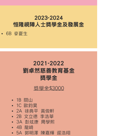
2023-2024
恒隆視障人士獎學金及發展金
6B 麥夏生
2021-2022
劉卓然慈善教育基金
獎學金
獎學金$3000
1B 關山
1C 歐鈞昊
2A 徐典平 黃傲軒
2B 文立德 李浩華
3A 彭炫康
周學熙
4B 龍崎
5A 郭明澤 陳嘉輝 遲浩翔