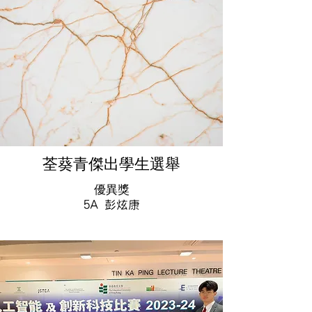
荃葵青傑出學生選舉
優異獎
5A 彭炫康