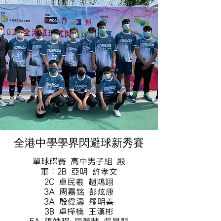
全港中學學界閃避球新秀賽
單球碟賽 高中男子組 殿
軍：2B 亞明 許孝文
2C 卓民羲 趙鴻翊
3A 周嘉銘 彭炫康
3A 殷偉濤 羅明善
3B 卓樺楠 王漢彬