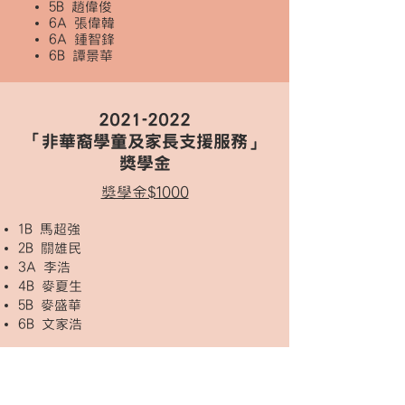
5B 趙偉俊
6A 張偉韓
6A 鍾智鋒
6B 譚景華
2021-2022
「非華裔學童及家長支援服務」
獎學金
獎學金$1000
1B 馬超強
2B 關雄民
3A 李浩
4B 麥夏生
5B 麥盛華
6B 文家浩
2021-2022
百仁．愛計劃助學金