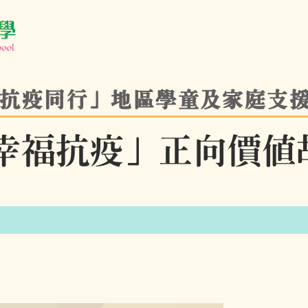
抗疫同行」地區學童及家庭支
幸福抗疫」正向價值
）