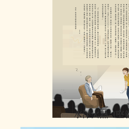
水深火熱 (堅毅