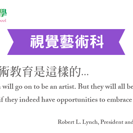
視覺藝術科
教育是這樣的...
ill go on to be an artist. But they will all b
if they indeed have opportunities to embrace t
Robert L. Lynch, President an