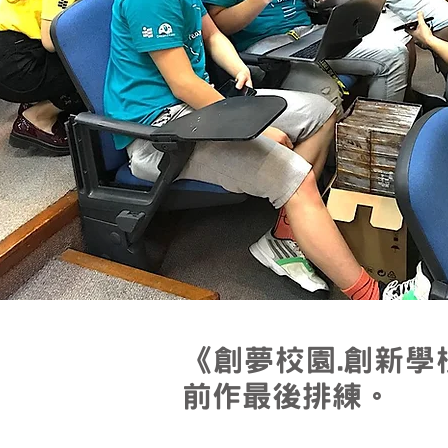
《創夢校園.創新
前作最後
排練。