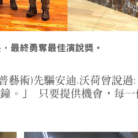
長，最終勇奪最佳演說獎。
t(波普藝術)先驅安迪.沃荷曾說
分鐘。」 只要提供機會，每