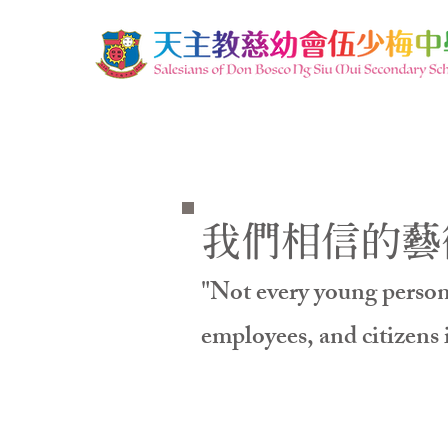
我們相信的藝術
"Not every young person w
employees, and citizens 