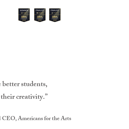
Menu
e better students,
heir creativity.”
d CEO, Americans for the Arts