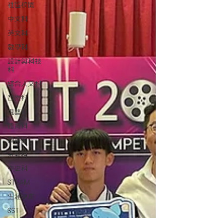
社區校園
中文科
英文科
數學科
設計與科技
科
綜合人文科
音樂科
視藝科
體育科
圖書館
宗教科
中史科
STEAM
生涯規劃
SST