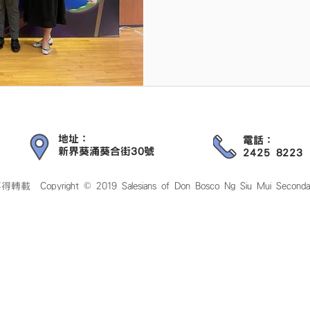
英語來討論與他們息息相關的
片拍攝過程中，我校學生充
片表達自己的創造力和思維
所想。 我們要感謝一眾老師
校學生的團結精神。我校學
短片拍攝並產生了濃厚的興趣
個短片拍攝的人！ Celebrating our School's Victory in Filmit 2023!
We are excited to announce
地址：
電話：
Overall Film (One Minute F
新界葵涌葵合街30號
2425 8223
 © 2019 Salesians of Don Bosco Ng Siu Mui Secondary Scho