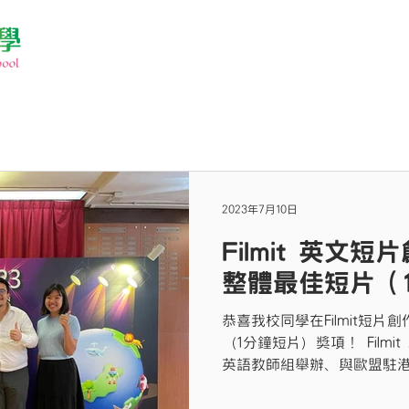
2023年7月10日
Filmit 英文短
整體最佳短片（
恭喜我校同學在Filmit短片
（1分鐘短片）獎項！ Film
英語教師組舉辦、與歐盟駐
賽。 比賽旨在通過短片拍攝
透過小組協作，使用多媒體