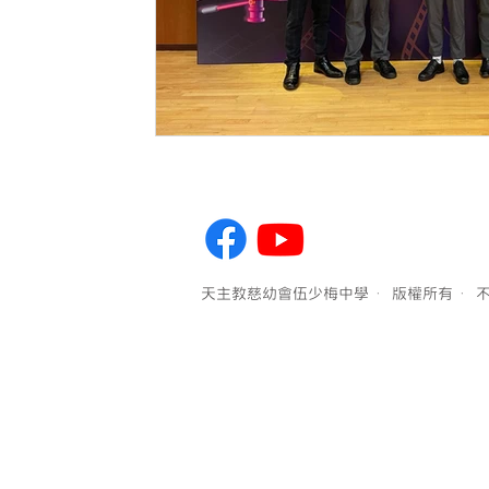
天主教慈幼會伍少梅中學 ·版權所有 ·不得轉載 Copyright