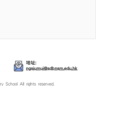
議題及支援中小學英語學與教。 在短
分發揮自己的天分及創意。他們通過短
能力，他們亦利用英語，表達自己心中
及學生的努力。獲取這個獎項反映了我
生在過程中能發揮創意及分享想法，對
。 再次恭喜我們的學生和所有參與這
 that our school has won the Best
地址:
ngsiumui@sdbnsm.edu.hk
ol All rights reserved.