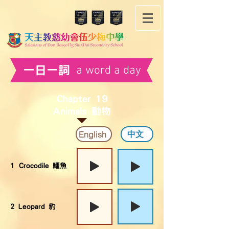
a word a day
​一日一詞
Chapter 19
Animals 動物
中文
English
1 Crocodile 鱷魚
2 Leopard 豹