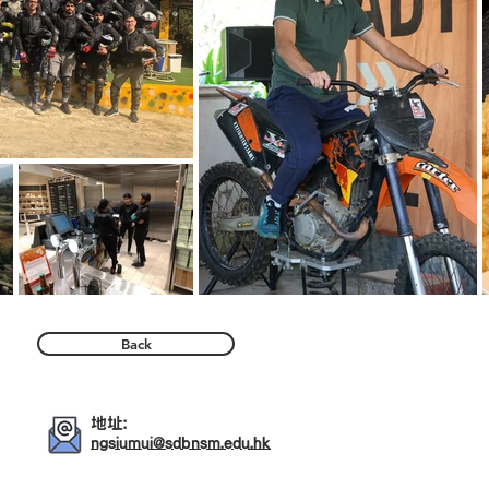
Back
地址:
ngsiumui@sdbnsm.edu.hk