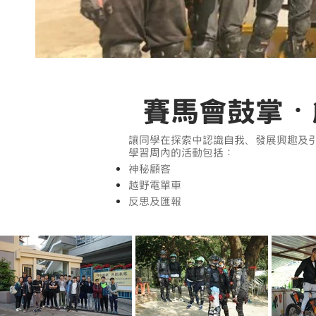
賽馬會鼓掌・創
讓同學在探索中認識自我、發展興趣及
學習周內的活動包括：
神秘顧客
越野電單車
反思及匯報