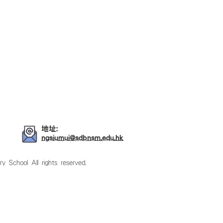
地址:
ngsiumui@sdbnsm.edu.hk
ol All rights reserved.