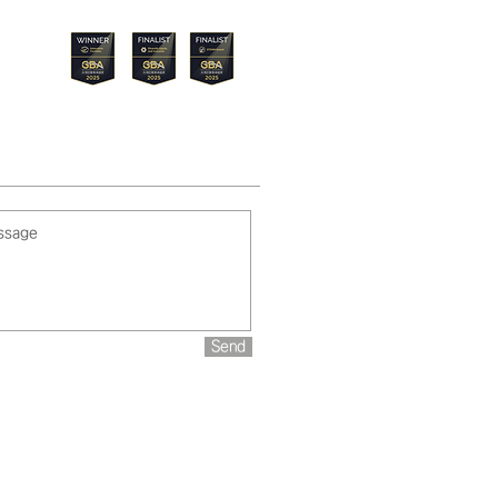
Menu
Send