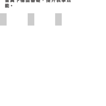
習奠下穩固基礎，提升教學效
能。
學生利用mLang軟件製作屬於自己的字卡，學生可從字卡中
學生利用mLang軟件製作屬於自己的字卡
學生使用mLang完成課堂任