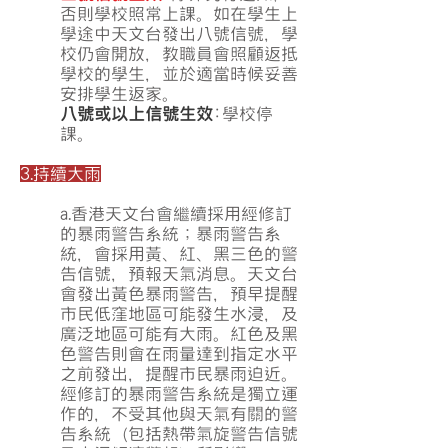
否則學校照常上課。如在學生上
學途中天文台發出八號信號，學
校仍會開放，教職員會照顧返抵
學校的學生，並於適當時候妥善
安排學生返家。
八號或以上信號生效
:學校停
課。
3.持續大雨
a.香港天文台會繼續採用經修訂
的暴雨警告系統；暴雨警告系
統，會採用黃、紅、黑三色的警
告信號，預報天氣消息。天文台
會發出黃色暴雨警告，預早提醒
市民低窪地區可能發生水浸，及
廣泛地區可能有大雨。紅色及黑
色警告則會在雨量達到指定水平
之前發出，提醒市民暴雨迫近。
經修訂的暴雨警告系統是獨立運
作的，不受其他與天氣有關的警
告系統（包括熱帶氣旋警告信號