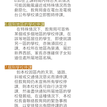
b.如在上課時間內得悉天氣情況
可能因颱風逼近或特殊情況而急
劇惡化，教育局會在電台及電視
台公布學校須立即暫時停課。
6.個別地區的學校停課
在特殊情況下，教育局可宣佈
某個或多個地區的學校停課。在
該等地區居住的學生，即使就讀
另一區的學校，亦無須回校上
課。本校所在地區為葵涌，屬於
新界西部。家長亦應確保子女知
道住處所屬地區名稱。
7.個別學校停課
如本校因區內的天氣、道路、
斜坡或交通情況惡劣而須停課，
但教育局仍未宣佈所有學校停
課，則本校校長可自行決定停
課，然後盡快通知所屬地區的學
校發展組。在這種情況下，本校
校長會聯絡教育局的緊急事務
隊，以安排發出有關停課的消