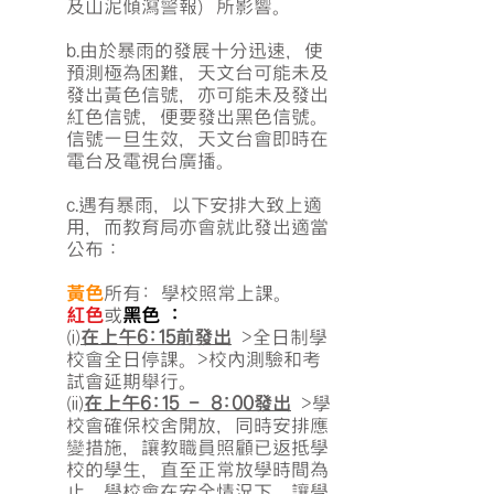
及山泥傾瀉警報）所影響。
b.由於暴雨的發展十分迅速，使
預測極為困難，天文台可能未及
發出黃色信號，亦可能未及發出
紅色信號，便要發出黑色信號。
信號一旦生效，天文台會即時在
電台及電視台廣播。
c.遇有暴雨，以下安排大致上適
用，而教育局亦會就此發出適當
公布：
黃色
所有: 學校照常上課。
紅色
或
黑色 :
(i)
在上午6:15前發出
>全日制學
校會全日停課。
>校內測驗和考
試會延期舉行。
(ii)
在上午6:15 - 8:00發出
>學
校會確保校舍開放，同時安排應
變措施，讓教職員照顧已返抵學
校的學生，直至正常放學時間為
止。學校會在安全情況下，讓學