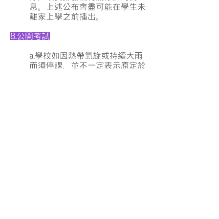
息。上述公布會盡可能在學生未
離家上學之前播出。
8.公開考試
a.學校如因熱帶氣旋或持續大雨
而須停課，並不一定表示原定於
該日舉行的公開考試會延期舉
行。家長應留意香港考試及評核
局透過各電台及電視台發出的公
布，以獲知有關的安排。
b.除非有關方面宣佈公開考試取
消或延期，否則有關學校照常開
放為考試試場。
9.學校的安排
a.學校已制訂一套應急計劃，以
應付學校因天氣惡劣而須停課或
暫時停課的情形。如教育局在部
分學生已離家上學後才公布停課