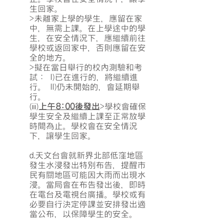
生回家。
>未離家上學的學生，應留在家
中，無需上課。在上學途中的學
生，在安全情況下，應繼續前往
學校或返回家中，否則應留在安
全的地方。
>擬在當日舉行的校內測驗和考
試：
I)已在進行的，將繼續進
行。
II)仍未開始的，會延期舉
行。
(iii)
上午8:00後發出
>學校會確保
學生安全及繼續上課至正常放學
時間為止。學校會在安全情況
下，讓學生回家。
d.天文台會就新界北部低窪地區
發生水浸發出特別布告，提醒市
民有關地區可能因大雨而出現水
浸。當局會在布告發出後，即時
在電台及電視台廣播。學校或有
必要自行決定停課並安排發出適
當公布，以保障學生的安全。