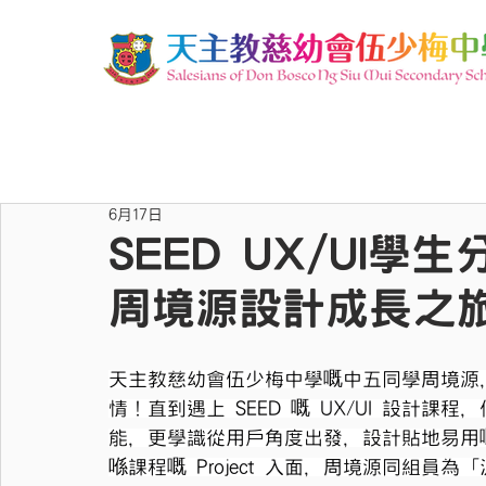
6月17日
SEED UX/UI
周境源設計成長之
天主教慈幼會伍少梅中學嘅中五同學周境源
情！直到遇上 SEED 嘅 UX/UI 設計
能，更學識從用戶角度出發，設計貼地易用
喺課程嘅 Project 入面，周境源同組