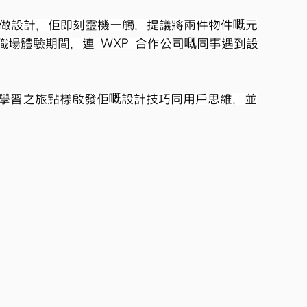
I 做設計，佢即刻靈機一觸，提議將兩件物件嘅元
場體驗期間，連 WXP 合作公司嘅同事遇到設
UI學習之旅點樣啟發佢嘅設計技巧同用戶思維，並