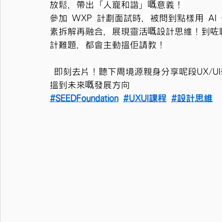
放鬆，帶出「人寵和諧」嘅意義！
參加 WXP 計劃面試時，被問到點樣用 A
素拆解再融合，展現靈活嘅設計思維！到咗職
計難題，都會主動搵佢請教！
 即刻去片！聽下周境源親身分享呢段UX/
搵到未來嘅發展方向
#SEEDFoundation
#UXUI課程
#設計思維