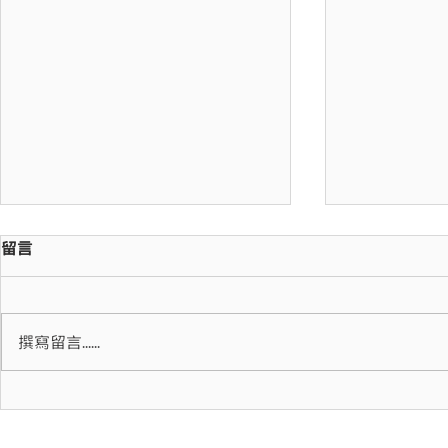
留言
機場快線導
撰寫留言......
中五級「多媒體故事」同學參
觀香港浸會大學藝術科技孵化
中心