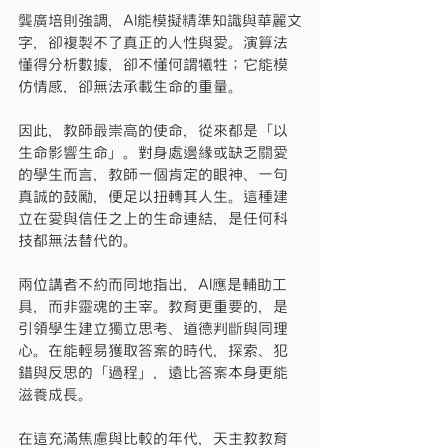
龔廣培則強調，AI能模擬精準知識與華麗文
字，卻複製不了真正的人性與愛。演算法
懂得分析數據，卻不懂何謂犧牲；它能模
仿情感，卻無法承載生命的重量。
因此，教師最崇高的使命，從來都是「以
生命影響生命」。對身處邊緣或缺乏關愛
的學生而言，教師一個肯定的眼神、一句
真誠的鼓勵，便足以扭轉其人生。這種建
立在愛與信任之上的生命連結，是任何科
技都無法替代的。
兩位講者不約而同地指出，AI應是輔助工
具，而非靈魂的主宰。教育更重要的，是
引領學生建立獨立思考、道德判斷與同理
心。在能輕易獲取答案的時代，探索、犯
錯與反思的「過程」，遠比答案本身更能
滋養成長。
在這充滿焦慮與比較的年代，天主教教育