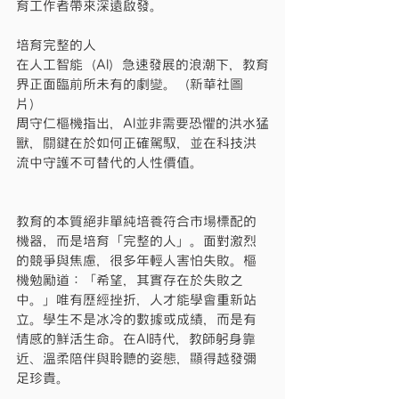
育工作者帶來深遠啟發。
培育完整的人
在人工智能（AI）急速發展的浪潮下，教育
界正面臨前所未有的劇變。（新華社圖
片）
周守仁樞機指出，AI並非需要恐懼的洪水猛
獸，關鍵在於如何正確駕馭，並在科技洪
流中守護不可替代的人性價值。
教育的本質絕非單純培養符合市場標配的
機器，而是培育「完整的人」。面對激烈
的競爭與焦慮，很多年輕人害怕失敗。樞
機勉勵道：「希望，其實存在於失敗之
中。」唯有歷經挫折，人才能學會重新站
立。學生不是冰冷的數據或成績，而是有
情感的鮮活生命。在AI時代，教師躬身靠
近、溫柔陪伴與聆聽的姿態，顯得越發彌
足珍貴。