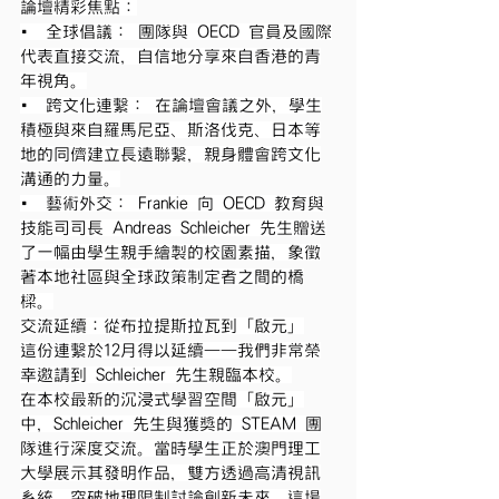
論壇精彩焦點：
• 全球倡議： 團隊與 OECD 官員及國際
代表直接交流，自信地分享來自香港的青
年視角。
• 跨文化連繫： 在論壇會議之外，學生
積極與來自羅馬尼亞、斯洛伐克、日本等
地的同儕建立長遠聯繫，親身體會跨文化
溝通的力量。
• 藝術外交： Frankie 向 OECD 教育與
技能司司長 Andreas Schleicher 先生贈送
了一幅由學生親手繪製的校園素描，象徵
著本地社區與全球政策制定者之間的橋
樑。
交流延續：從布拉提斯拉瓦到「啟元」
這份連繫於12月得以延續——我們非常榮
幸邀請到 Schleicher 先生親臨本校。
在本校最新的沉浸式學習空間「啟元」
中，Schleicher 先生與獲獎的 STEAM 團
隊進行深度交流。當時學生正於澳門理工
大學展示其發明作品，雙方透過高清視訊
系統，突破地理限制討論創新未來。這場