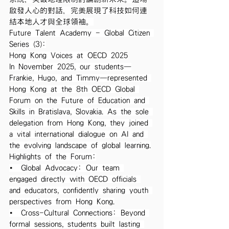
啟發人心的對話，完美展現了科技如何連
結本地人才與全球領袖。
Future Talent Academy - Global Citizen 
Series (3):
Hong Kong Voices at OECD 2025
In November 2025, our students—
Frankie, Hugo, and Timmy—represented 
Hong Kong at the 8th OECD Global 
Forum on the Future of Education and 
Skills in Bratislava, Slovakia. As the sole 
delegation from Hong Kong, they joined 
a vital international dialogue on AI and 
the evolving landscape of global learning.
Highlights of the Forum:
• Global Advocacy: Our team 
engaged directly with OECD officials 
and educators, confidently sharing youth 
perspectives from Hong Kong.
• Cross-Cultural Connections: Beyond 
formal sessions, students built lasting 