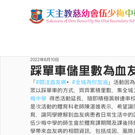
2022年6月10日
踩單車儲里數為血
「
#關注血友病
•
#全城為你加油
」活動因為
眾以踩單車的方式，齊齊累積里數，集全城
梅中學
 得悉活動延長，隨即積極籌辦連串
是次活動的體育科老師陳湛雄表示，希望讓
育，讓同學瞭解到血友病患者日常生活中的
伍少梅中學的師生會於體育課期間及課後持
學帶來血友病的相關資訊，包括成因、風險