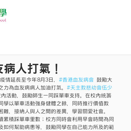
友病人打氣！
疫情延長至今年8月3日，
#香港血友病會
 鼓勵大
之力為血友病病人加油打氣。
#天主教慈幼會伍少
校內活動，鼓勵師生一同踩單車支持。在校內統籌
同學以單車活動強身健體之餘，同時推行價值教
困難，接納人與人之間的差異，學習關愛社會。
續累積踩單車里數；校方同時會利用早會時間為同
及如何幫助病患等，鼓勵同學在自己能力所及的範