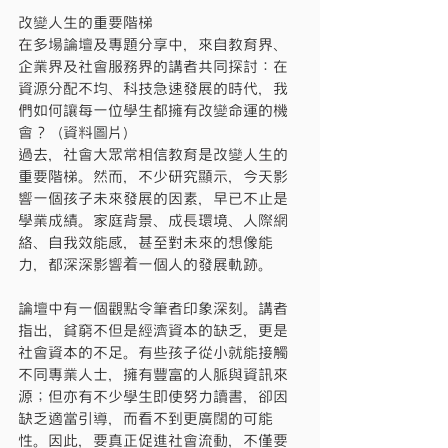
改變人生的重要階梯
在多場論壇及專題分享中，來自教育界、
企業界及社會服務界的講者共同探討：在
資源分配不均、科技急速發展的時代，我
們如何讓每一位學生都擁有改變命運的機
會？（資料圖片）
過去，社會大眾常相信教育是改變人生的
重要階梯。然而，不少研究顯示，今天影
響一個孩子未來發展的因素，早已不止是
學業成績。家庭背景、成長環境、人際網
絡、自我效能感，甚至對未來的想像能
力，都深深影響着一個人的發展軌跡。
論壇中有一個觀點令筆者印象深刻。講者
指出，貧窮不但是經濟資本的缺乏，更是
社會資本的不足。有些孩子從小就能接觸
不同專業人士，擁有豐富的人脈與資訊來
源；但亦有不少學生即使努力讀書，卻因
缺乏適當引導，而看不到更廣闊的可能
性。因此，要真正促進社會流動，不僅要