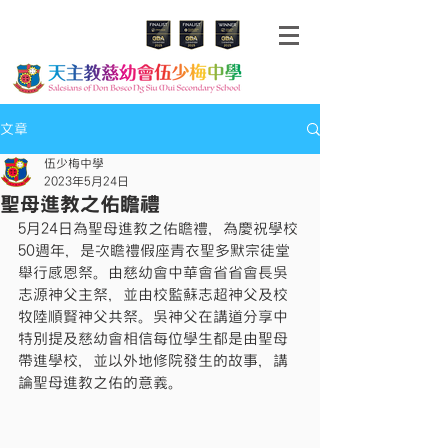
文章
伍少梅中學
2023年5月24日
聖母進教之佑瞻禮
5月24日為聖母進教之佑瞻禮，為慶祝學校
50週年，是次瞻禮假座青衣聖多默宗徒堂
舉行感恩祭。由慈幼會中華會省省會長吳
志源神父主祭，並由校監蘇志超神父及校
牧陸順賢神父共祭。吳神父在講道分享中
特別提及慈幼會相信每位學生都是由聖母
帶進學校，並以外地修院發生的故事，講
論聖母進教之佑的意義。