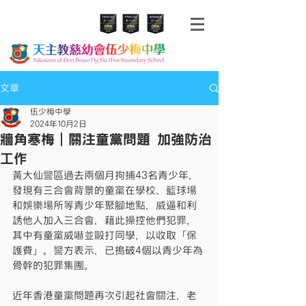
文章
伍少梅中學
2024年10月2日
牆角寒梅｜關注童黨問題 加強防治
工作
黃大仙警區過去兩個月拘捕43名青少年，
發現有三合會背景的童黨在學校、籃球場
和娛樂場所等青少年聚腳地點，威逼和利
誘他人加入三合會，藉此操控他們犯罪，
其中有童黨威嚇並毆打同學，以收取「保
護費」。警方表示，已搗破4個以青少年為
骨幹的犯罪集團。
近年香港童黨問題再次引起社會關注，老