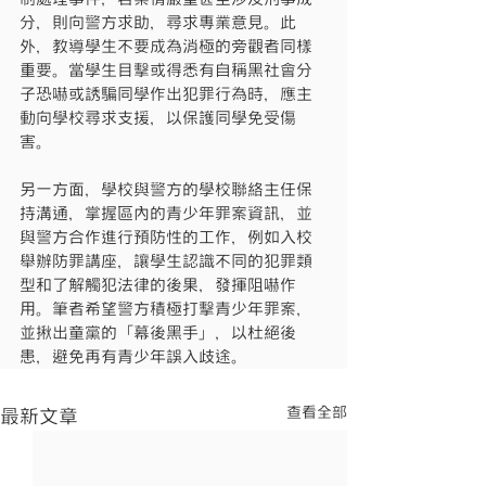
分，則向警方求助，尋求專業意見。此
外，教導學生不要成為消極的旁觀者同樣
重要。當學生目擊或得悉有自稱黑社會分
子恐嚇或誘騙同學作出犯罪行為時，應主
動向學校尋求支援，以保護同學免受傷
害。
另一方面，學校與警方的學校聯絡主任保
持溝通，掌握區內的青少年罪案資訊，並
與警方合作進行預防性的工作，例如入校
舉辦防罪講座，讓學生認識不同的犯罪類
型和了解觸犯法律的後果，發揮阻嚇作
用。筆者希望警方積極打擊青少年罪案，
並揪出童黨的「幕後黑手」，以杜絕後
患，避免再有青少年誤入歧途。
查看全部
最新文章