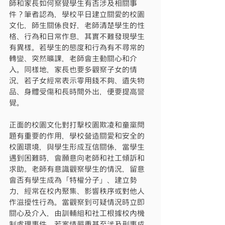
師和家長如何察覺學生有否涉及相關事
件？筆者認為，學校平日建立關愛的校園
文化，師生關係良好，老師清楚學生的性
格、行為和日常作息，其實不難發現學生
有異樣。若學生的態度和行為有不尋常的
轉變、突然曠課，老師會主動關心和介
入。同樣地，家長也要多觀察子女的情
況，若子女經常表示零用錢不夠、遺失物
品、身體受傷和長時間外出，便要提高警
覺。
正面的校園文化對打擊校園欺凌和童黨問
題有重要的作用，學校營造關愛和安全的
校園環境，與學生形成互信關係，當學生
遇到困難時，會願意向老師和社工傾訴和
求助。老師有意識觀察學生的情況，留意
會否有學生成為「特權分子」、建立勢
力，經常在校內聚集、影響秩序或對他人
作滋擾性行為。當觀察到可疑情況時立即
關心及介入，由訓輔組和社工根據校內機
制處理事件，若案情嚴重甚至涉及刑事成