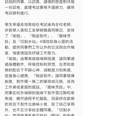
試組的同事，以認真、謹慎的態度對待每
一份試卷，處理考試事務不遺餘力，確保
考試順利進行。
學生幸福及培育組在考試後為全校老師、
非教學人員和工友舉辦職員同樂日，安排
了「瑜伽」、「陶瓷製作」、「趣味烹
飪」及「切割水仙」4項放鬆身心靈的活
動，提供同事們工作以外的交流與合作機
會，增進情誼及紓緩工作壓力。
「瑜伽」由專業瑜伽導師授課，讓同事通
過身體動作、呼吸控制和冥想，在柔和音
樂的配合下平靜心神、減輕壓力和焦慮，
促進身心健康。「陶瓷製作」讓同事發揮
創意，製作獨一無二的筆筒或花瓶，成為
工作桌或家居的擺設。「趣味烹飪」中，
同事在校外導師的指導下製作雪花酥和章
魚燒，雖然過程手忙腳亂，但最終在歡樂
的氣氛下製作出美味小食，除了自己享用
外，也不忘分享給全體同事。「切割水
仙」邀請葵涌長者互助社（屋仔）的長者