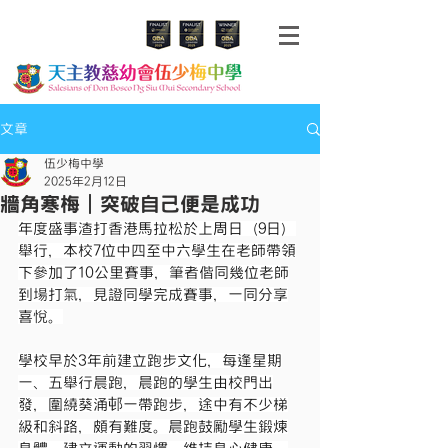
文章
伍少梅中學
2025年2月12日
牆角寒梅｜突破自己便是成功
年度盛事渣打香港馬拉松於上周日（9日）
舉行，本校7位中四至中六學生在老師帶領
下參加了10公里賽事，筆者偕同幾位老師
到場打氣，見證同學完成賽事，一同分享
喜悅。
學校早於3年前建立跑步文化，每逢星期
一、五舉行晨跑，晨跑的學生由校門出
發，圍繞葵涌邨一帶跑步，途中有不少梯
級和斜路，頗有難度。晨跑鼓勵學生鍛煉