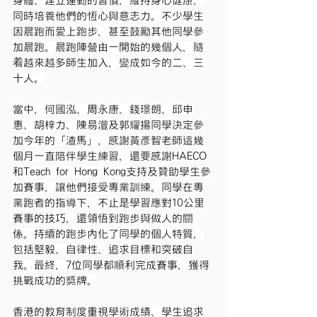
身體、建立運動的習慣，維持身心健康，
同時培養他們的恆心與意志力。不少學生
因晨跑而愛上跑步，甚至鼓勵其他同學參
加晨跑。晨跑陣營由一開始的幾個人，隨
着越來越多師生加入，變成如今的二、三
十人。
當中，何國泓、周永康、錢璟朗、邱申
惠、胡梓力、陳易灃及郭耀揚同學決定參
加今年的「渣馬」，感謝黃彥智老師這幾
個月一直陪伴學生練習，還要感謝HAECO
和Teach for Hong Kong支持及贊助學生參
加賽事，讓他們接受專業訓練。同學在專
業跑者的指導下，不止是學習應對10公里
賽事的技巧，還領悟到跑步與做人的關
係。持續的跑步內化了同學的個人特質，
包括堅毅、自律性、追求目標和突破自
我。最終，7位同學都順利完成賽事，獲得
挑戰成功的獎牌。
香港的教育制度重視學術成績、學生追求