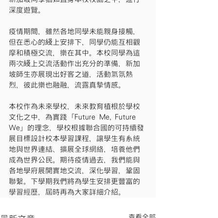
深度遊覽。
疫情期間，雖然各地同學未能親身接觸，
但在悉心的綫上安排下，同學仍能互相觀
摩和積極交流，樂在其中。本校同學為這
兩次綫上交流活動作出充分的準備，新加
坡師生亦展現出好客之道，活動氣氛熱
烈，彼此樂也融融，流露真摯情感。
本校作為未來學校，未來教育植根於學校
文化之中，為實踐「Future Me, Future 
We」的理念，學校根據聯合國的可持續發
展目標設計校本學習課程，讓學生有系統
地與世界連結、擴展全球網絡，培養他們
成為世界公民。期待疫情過去，我們能與
各地學府展開實地交流，深化學習，鞏固
聯繫。下學期我們將為學生安排更豐富的
學習經歷，屆時再為大家詳細介紹。
查看全部