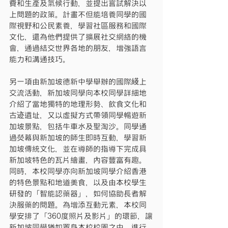
費和生產及氣候行動，並提出嘗試解決以
上問題的政策。計畫不但能培養同學的國
際視野和公民素養，學習社區服務和國際
文化，還為他們提供了擴展社交網絡的機
會，通過結交世界各地的朋友，增強語言
能力和溝通技巧。
另一項由新加坡德新中學舉辦的國際綫上
交流活動，新加坡同學向本校同學詳細地
介紹了當地獨特的地理形勢、飲食文化和
古迹遺址，又以虛擬方式帶領同學暢遊新
加坡景點，包括牛車水及聖淘沙。同學通
過熒幕與新加坡的師生即時互動，學習新
加坡傳統文化，並在導師的指導下完成具
新加坡特色的瓦片繪畫，內容豐富有趣。
同時，本校同學亦向新加坡同學介紹香港
的特色景點和地道美食，以及由本校學生
研發的「智能認藥器」，如何協助長者解
決服藥的問題。為增添互動元素，本校同
學安排了「360度照片及影片」的環節，讓
新加坡同學猶如置身本校校園之中，進行