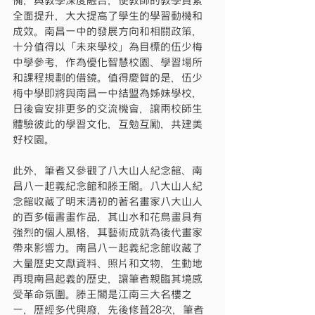
備，與教學深度融合，使教師的教學質素
全面提升，大大提高了學生的學習動機和
成效。南昌一中的發展方向和相關政策，
十分值得以「未來學校」為目標的伍少梅
中學參考，作為優化智慧校園、學習場所
和課程規劃的借鏡。值得慶賀的是，伍少
梅中學即將與南昌一中結盟為姊妹學校，
日後會安排更多的交流機會，讓兩校師生
體驗彼此的學習文化，互勉互勵，共建美
好校園。
此外，筆者又參觀了八大山人紀念館、南
昌八一起義紀念館和滕王閣。八大山人紀
念館收藏了明末清初的著名畫家八大山人
的百多幅書畫作品，其山水和花鳥畫具有
強烈的個人風格，其藝術成就為後代畫家
帶來影響力。南昌八一起義紀念館收藏了
大量歷史文獻資料、照片和文物，生動地
再現南昌起義的歷史，讓筆者親臨其境感
受革命氛圍。滕王閣是江南三大名樓之
一，歷經多代興廢，先後修葺28次，筆者