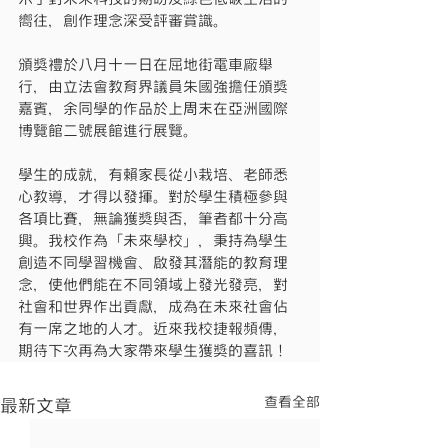
嚮往，創作理念深受評審賞識。
頒獎禮於八月十一日在屈地街電車廠舉
行，由立法會教育界議員朱國強擔任頒獎
嘉賓，余同學的作品於上周末在亞洲國際
博覽館二號展館進行展覽。
學生的成就，有賴家長從小栽培、老師悉
心教導，才得以發揮。對於學生積極參與
各項比賽，無論獲獎與否，筆者都十分高
興。我校作為「未來學校」，秉持為學生
創造不同學習機會、啟發其潛能的教育理
念，使他們能在不同領域上發光發亮，對
社會和世界作出貢獻，成為在未來社會佔
有一席之地的人才。近來我校捷報頻傳，
期待下次再為大家帶來學生獲獎的喜訊！
查看全部
最新文章