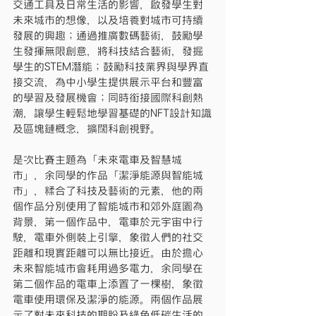
交通工具及日常生活的影響，啟發學生對
未來城市的想像，以及培養對城市可持續
發展的興趣；通過推廣數碼藝術，鼓勵學
生發揮無限創意，將科技結合藝術，發掘
學生的STEM潛能；鼓勵科技業界與學界直
接交流，為中小學生提供展示平台和豐富
的學習及發展機會；同時銜接國際科創熱
潮，讓學生輕鬆地學習基礎的NFT設計知識
及區塊鏈概念，擴闊科創視野。
是次比賽主題為「未來電車及智慧城
市」，余同學的作品「潔淨能源與智能城
市」，糅合了科技及藝術的元素，他的兩
個作品分別使用了智能城市和郊外庭園為
背景，第一個作品中，電車於元宇宙中行
駛，電車外側裝上引擎，象徵人們的社交
距離和現實距離可以無比接近。由於擔心
未來智能城市會耗用過多電力，余同學在
第二個作品的電車上添置了一棵樹，象徵
電車使用環保及潔淨的能源。兩個作品展
示了對未來科技的期盼及綠色低碳生活的