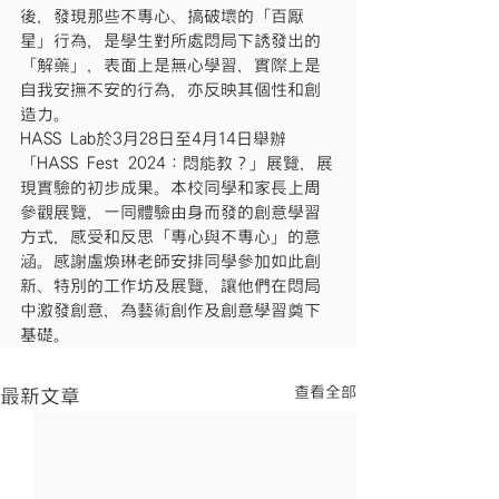
後，發現那些不專心、搞破壞的「百厭
星」行為，是學生對所處悶局下誘發出的
「解藥」，表面上是無心學習，實際上是
自我安撫不安的行為，亦反映其個性和創
造力。
HASS Lab於3月28日至4月14日舉辦
「HASS Fest 2024：悶能教？」展覽，展
現實驗的初步成果。本校同學和家長上周
參觀展覽，一同體驗由身而發的創意學習
方式，感受和反思「專心與不專心」的意
涵。感謝盧煥琳老師安排同學參加如此創
新、特別的工作坊及展覽，讓他們在悶局
中激發創意，為藝術創作及創意學習奠下
基礎。
查看全部
最新文章