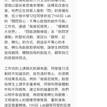
作，旨在開拓藝術介入生活的各種可能，
提倡以藝術家思維來理解、詮釋及改善社
會。他們正在探索人面對「悶」的各種反
應，伍少梅中學12位同學參加了HASS Lab
的「開悶見心：不專心啟發的創作可能」
工作坊，通過「偷偷犯規凳」、「櫃桶底
大世界」、「悶能測驗練習」及「新悶字
運動」的藝術活動，嘗試以「觀察、記
錄、轉化」的方式，將這些不專心的本
能，轉化為創意教學經驗。讓學生將悶局
變成破局，體驗自我的創造力，觀察自己
的感覺與想法。
工作坊的上課模式新穎有趣，同學進行活
動時不知道目的，故充滿好奇心，也很期
待結果及成品。例如「偷偷犯規凳」啟發
自學生上課手多畫桌椅，同學利用身體動
作和不同視角，建立新的繪畫世界，他們
以物件製造聲音，再將聲音轉化為圖像；
又根據他人的圖像想像聲音，重新演奏，
達至聲畫轉換。HASS Lab觀察同學的反應