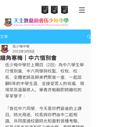
文章
伍少梅中學
2023年3月8日
牆角寒梅｜中六惜別會
伍少梅中學於上周四（2日）為中六學生舉
行惜別會，中六同學與校監、校牧、校
長、全體老師及師弟們聚首一堂，一起回
顧6年的中學生涯，並接受眾人的祝福，現
場氣氛溫馨感人。筆者亦勉勵即將離校的
莘莘學子：
「各位中六同學，今天是你們最後的上課
日。時光飛逝，校長與你們由中二起相
識，共同度過校園時光和面對各種考驗。