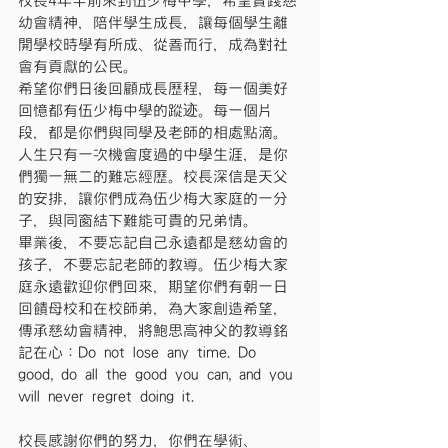
校長4年半前來到伍少梅中學，希望實踐慈
幼會精神，陪伴學生成長，讓每個學生離
開學校時學有所成、從善而行，成為對社
會有貢獻的公民。
希望你們日後回顧成長歷程，每一個美好
回憶都有伍少梅中學的蹤迹。每一個片
段，都是你們與同學及老師的相處點滴。
人生只有一次機會度過的中學生涯，是你
們獨一無二的難忘經歷。校長深信是天父
的安排，讓你們成為伍少梅大家庭的一分
子，與同窗結下難能可貴的兄弟情。
畢業後，不要忘記自己永遠都是慈幼會的
孩子，不要忘記老師的教導。伍少梅大家
庭永遠歡迎你們回來，期望你們有朝一日
回饋母校和在校師弟，為大家創造希望，
傳承慈幼會精神，將鮑思高神父的教導銘
記在心：Do not lose any time. Do 
good, do all the good you can, and you 
will never regret doing it.
校長感謝你們的努力，你們在學術、