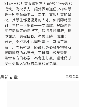
STEAM和社會服務等方面獲得出色表現和
成就，為校爭光，讓外界知道伍少梅中學
是一所培育學生以人為本、貢獻社會的學
校，其學生都是優秀的人才。你們即將面
對人生的一大挑戰——文憑試，祝願你們
在疫情穩定的情況下，保持身體健康，積
極備試，突破自我，考獲佳績。加油！」
最後，學校為中六同學送上「幸福工具
箱」，內有考試、防疫和身心紓壓物資及
老師撰寫的心意卡，工具箱由校友贊助，
集合各方的心意，為考生打氣，讓他們感
受伍少梅大家庭的溫暖和兄弟情。
查看全部
最新文章