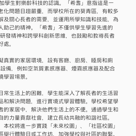
，增加學生對樂齡科技的認識。「希耆」意指這是一
老化問題日趨嚴重，而學校所在的葵青區，有較多
解及關心長者的需要，並運用所學知識和技能，為
人助己的精神。「希耆」不僅供學生學習先進的
、研發精神和跨學科創新思維，也鼓勵和教導長者
好處。
擬真實的家居環境，設有客廳、廚房、睡房和廁
T設備，例如空氣質素感應器、煙霧感應器及配合
境學習場景。
日常生活上的困難，學生能深入了解長者的生活習
品和解決問題，進行實境式學習體驗。學校希望學
者的家居中，解決他們生活上的不便。通過學生和
自的力量貢獻社會，建立長幼共融的和諧社區。
，本校將進一步實踐「未來校園」、「社區校園」
區舉行體驗日或工作坊，加強學校與社區的聯繫。