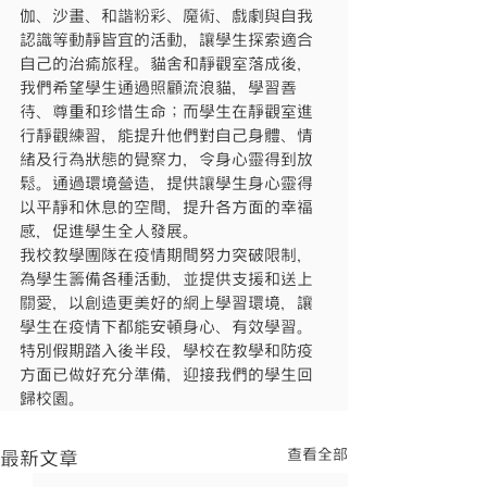
伽、沙畫、和諧粉彩、魔術、戲劇與自我
認識等動靜皆宜的活動，讓學生探索適合
自己的治瘉旅程。貓舍和靜觀室落成後，
我們希望學生通過照顧流浪貓，學習善
待、尊重和珍惜生命；而學生在靜觀室進
行靜觀練習，能提升他們對自己身體、情
緒及行為狀態的覺察力，令身心靈得到放
鬆。通過環境營造，提供讓學生身心靈得
以平靜和休息的空間，提升各方面的幸福
感，促進學生全人發展。
我校教學團隊在疫情期間努力突破限制，
為學生籌備各種活動，並提供支援和送上
關愛，以創造更美好的網上學習環境，讓
學生在疫情下都能安頓身心、有效學習。
特別假期踏入後半段，學校在教學和防疫
方面已做好充分準備，迎接我們的學生回
歸校園。
查看全部
最新文章