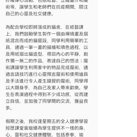
紓緩身心活動，包括紙藝、立體畫作和魔
術等，讓學生和老師們在抗疫期間，關注
自己的心靈及社交健康。
為配合學校即將落成的貓舍，在紙藝課
上，我們鼓勵學生製作一個由禪繞畫及摺
紙混合而成的貓擺設，同學利用簡單的工
具，通過一筆一畫的描繪和填色過程，以
及用紙摺出貓造型，尋回內心的平靜，創
作獨一無二的作品，表達自己的想法；魔
術課讓學生利用家中的物品完成魔術，通
過言語技巧進行心靈預言魔術和使用道具
及手法進行令人產生錯覺的魔術，同學得
以大顯身手，為自己及家人帶來歡樂。學
生在表演過程中得到不少成功感，從而建
立自信，並加強了同學間的交流，獲益良
多。
假期之後，我校逢星期五的全人健康學習
經歷課堂會繼續為學生提供不一樣的身、
心、靈和社交健康體驗，包括泰拳、瑜