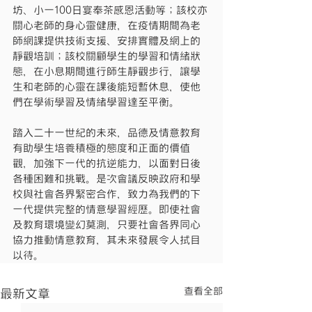
坊、小一100日宴奉茶感恩活動等；該校亦
關心老師的身心靈健康，在疫情期間為老
師網課提供技術支援、安排實體及網上的
靜觀培訓；該校關顧學生的學習和情緒狀
態，在小息期間進行師生靜觀步行，讓學
生和老師的心靈在課後能短暫休息，使他
們在學術學習及情緒學習達至平衡。
踏入二十一世紀的未來，品德及情意教育
有助學生培養積極的態度和正面的價值
觀，加強下一代的抗逆能力，以面對日後
各種困難和挑戰。是次會議反映政府和學
校與社會各界緊密合作，致力為我們的下
一代提供完整的情意學習經歷。即使社會
及教育環境變幻莫測，只要社會各界同心
協力推動情意教育，其未來發展令人拭目
以待。
查看全部
最新文章