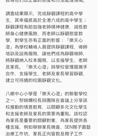
教導他們以正面的態度和方法處理情緒。
調查結果顯示，完成靜觀課程的高中學
生，其幸福感高於全港六成的高中學生；
靜觀課程有助加強老師精神健康、減低教
師身心健康風險，而老師以靜觀態度教
學，對學生亦有正面的影響；「樂天心
澄」為學校輔導人員提供靜觀課程、導師
培訓及諮商服務，讓他們成為靜觀導師，
將靜觀納入校本服務，以支援學生、老師
及家長。「樂天心澄」與學校管理層攜手
合作，支援學生、老師及家長學習靜觀，
建立可持續的校園靜觀文化。
八鄉中心小學是「樂天心澄」的聯繫學校
之一，黎婉姍校長與團隊在會議上分享該
校推動的情意教育，以關顧多元文化學生
和支援老師及家長的需要為重點。該校認
為家長是重要的關顧對象，為家長提供各
種支援，例如舉辦家長晚會、SEN親子園藝
治療工作坊、家長正向管教及親子工作