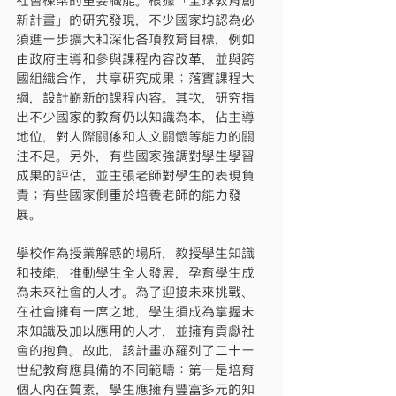
社會棟梁的重要職能。根據「全球教育創
新計畫」的研究發現，不少國家均認為必
須進一步擴大和深化各項教育目標，例如
由政府主導和參與課程內容改革，並與跨
國組織合作，共享研究成果；落實課程大
綱，設計嶄新的課程內容。其次，研究指
出不少國家的教育仍以知識為本，佔主導
地位，對人際關係和人文關懷等能力的關
注不足。另外，有些國家強調對學生學習
成果的評估，並主張老師對學生的表現負
責；有些國家側重於培養老師的能力發
展。
學校作為授業解惑的場所，教授學生知識
和技能，推動學生全人發展，孕育學生成
為未來社會的人才。為了迎接未來挑戰、
在社會擁有一席之地，學生須成為掌握未
來知識及加以應用的人才，並擁有貢獻社
會的抱負。故此，該計畫亦羅列了二十一
世紀教育應具備的不同範疇：第一是培育
個人內在質素，學生應擁有豐富多元的知