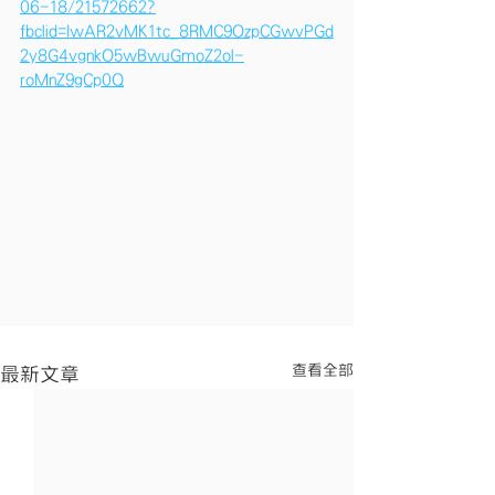
06-18/21572662?
fbclid=IwAR2vMK1tc_8RMC9OzpCGwvPGd
2y8G4vgnkO5wBwuGmoZ2ol-
roMnZ9gCp0Q
查看全部
最新文章