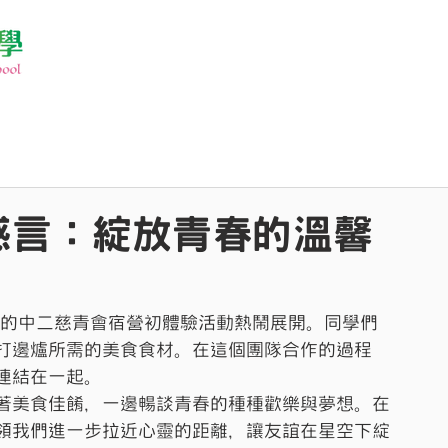
感言：綻放青春的溫馨
歡笑的中二慈青會宿營初體驗活動熱鬧展開。同學們
打邊爐所需的美食食材。在這個團隊合作的過程
連結在一起。
著美食佳餚，一邊暢談青春的種種歡樂與夢想。在
領我們進一步拉近心靈的距離，讓友誼在星空下綻