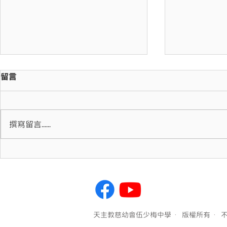
留言
撰寫留言......
SEED UX/UI學生分享 ｜從
中五級「多
興趣到實力，周境源設計成長
觀香港浸會
之旅
中心
天主教慈幼會伍少梅中學 ·版權所有 ·不得轉載 Copyright