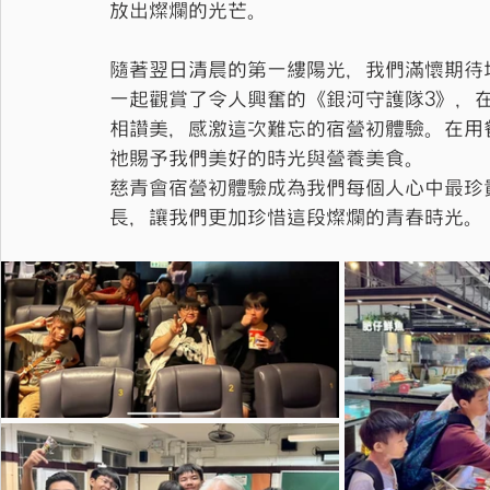
放出燦爛的光芒。
隨著翌日清晨的第一縷陽光，我們滿懷期待
一起觀賞了令人興奮的《銀河守護隊3》，
相讚美，感激這次難忘的宿營初體驗。在用
祂賜予我們美好的時光與營養美食。
慈青會宿營初體驗成為我們每個人心中最珍
長，讓我們更加珍惜這段燦爛的青春時光。