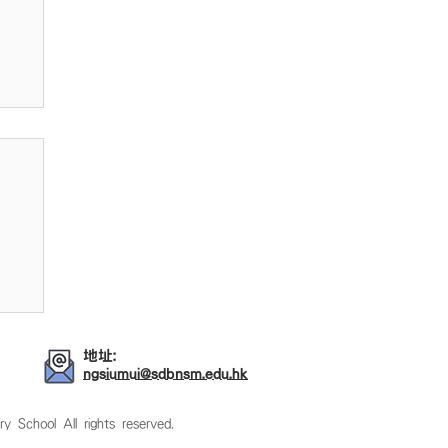
地址:
ngsiumui@sdbnsm.edu.hk
ol All rights reserved.