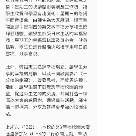
並分享雞蛋仔予老師和同學，表達感恩之
情；星期二的快樂魔術表演及工作坊，讓
學生欣賞和學習有趣魔術；星期三的悠揚
午間音樂會，由師生為大家獻唱，場面熱
鬧溫馨；星期四的英文科幸福分享和五感
靜觀體驗，讓學生感受日常生活的幸福點
滴；星期五的幸福雪糕車及身心合一健身
挑戰，學生在進行體能挑戰後享用可口的
雪糕，分享喜悅。
此外，特設班主任課幸福環節，讓學生分
享對幸福的見解，以及一同欣賞影片《一
分鐘的幸福》，啟發思考。而感恩許願卡
活動，讓學生寫下對理想幸福校園的願
望，促進師生之間的交流，共同打造一棵
屬於大家的感恩樹。通過這些活動，師生
能一起探索、分享及建構更幸福的校園生
活。
上周六（12日），本校的5位幸福校園大使
應邀參加Mind HK的平行心間活動，帶領