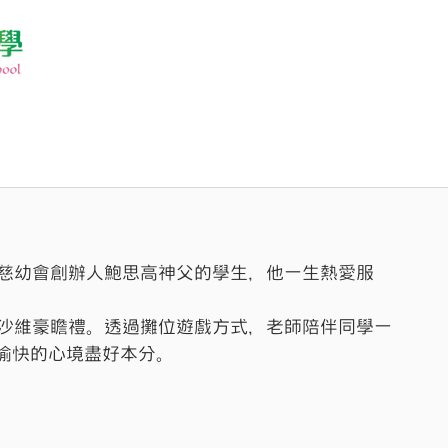
是慈幼會創辦人鮑思高神父的學生，他一生熱愛服
祝沙維豪瞻禮。透過攤位遊戲方式，老師陪伴同學一
愉快的心境盡好本分。