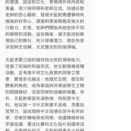
的環境、語言和文化，表現得非常內斂和
害羞，很少與同學和老師交流。經過任教
老師的悉心觀察，發現天藍對周遭事物有
極高的好奇心、濃厚的學習興趣及強大的
行動力。於是，老師們開始為他安排不同
的職務和活動。這些機會，讓天藍找到展
現自己的舞台、充分發揮潛力，現在他是
深受師生信賴、文武雙全的班級領袖。
天藍憑着沉穩的個性和出色的領導能力，
促進了班級的和諧氣氛，他主動籌備各種
活動，並考慮不同文化背景的同學之需
要，實現多元融合；他擅於交際、擔任聆
聽者的角色，成為華語與非華語學生之間
的關鍵橋樑，深受同學的信賴與尊重。另
外，天藍對學習充滿熱情，特別是中文
科。他從第一次中文默書不及格，憑着刻
苦努力，變成現時中文成績在班中名列前
茅，亦樂於輔導其他同學。他還積極參與
早會短講、書法比賽和文化短片拍攝等活
動，全面提升自己。天藍的優秀不止於學