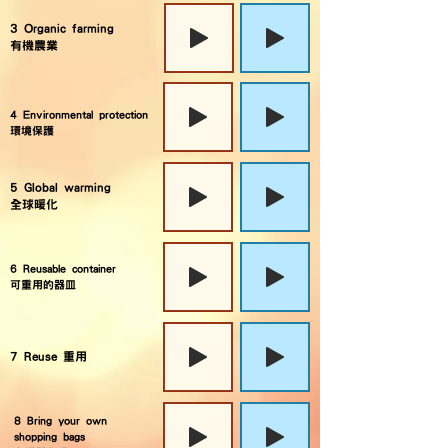
3 Organic farming
有機農業
4 Environmental protection
環境保護
5 Global warming
全球暖化
6 Reusable container
可重用的器皿
7 Reuse 重用
8 Bring your own
shopping bags